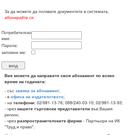
За да можете да ползвате документите в системата,
абонирайте се
Потребителско
име:
Парола:
запомни ме:
Вие можете да направите своя абонамент по всяко
време на годината:
-
със
завяка за абонамент
;
- в
офиса на издателството
;
- на
телефони
: 02/981-13-76; 088/240-03-10; 02/981-13-93;
- чрез
нашите търговски представители
във Вашия
регион;
- чрез
разпространителските фирми
- Партньори на ИК
"Труд и право".