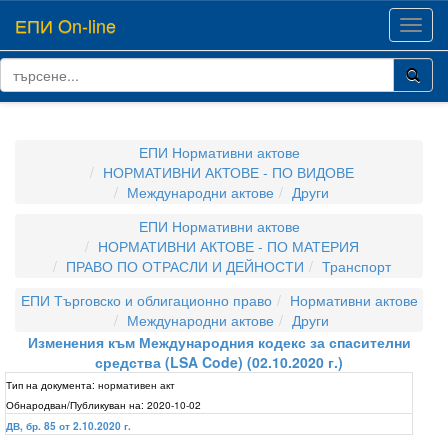
ЕПИ On-line
Toggl
navig
ЕПИ Нормативни актове
НОРМАТИВНИ АКТОВЕ - ПО ВИДОВЕ
Международни актове
Други
ЕПИ Нормативни актове
НОРМАТИВНИ АКТОВЕ - ПО МАТЕРИЯ
ПРАВО ПО ОТРАСЛИ И ДЕЙНОСТИ
Транспорт
ЕПИ Търговско и облигационно право
Нормативни актове
Международни актове
Други
Изменения към Международния кодекс за спасителни
средства (LSA Code) (02.10.2020 г.)
Тип на документа:
нормативен акт
Обнародван/Публикуван на:
2020-10-02
ДВ, бр. 85 от 2.10.2020 г.