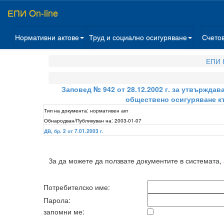
ЕПИ On-line
Нормативни актове
Труд и социално осигуряване
Счето
ЕПИ 
Заповед № 942 от 28.12.2002 г. за утвърждав
обществено осигуряване къ
Тип на документа:
нормативен акт
Обнародван/Публикуван на:
2003-01-07
ДВ, бр. 2 от 7.01.2003 г.
За да можете да ползвате документите в системата,
Потребителско име:
Парола:
запомни ме: