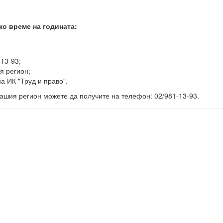
ко време на годината:
-13-93;
я регион;
а ИК "Труд и право".
ашия регион можете да получите на телефон: 02/981-13-93.