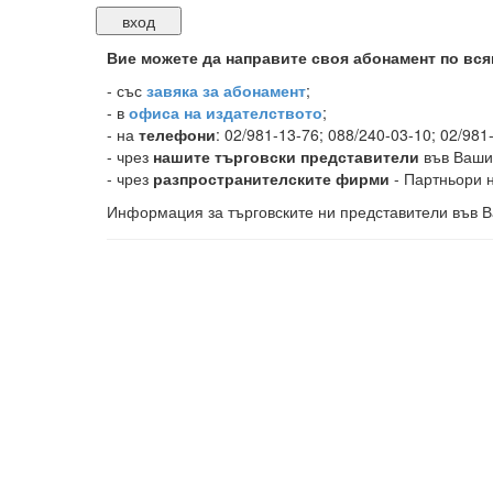
Вие можете да направите своя абонамент по вся
-
със
завяка за абонамент
;
- в
офиса на издателството
;
- на
телефони
: 02/981-13-76; 088/240-03-10; 02/981
- чрез
нашите търговски представители
във Ваши
- чрез
разпространителските фирми
- Партньори н
Информация за търговските ни представители във В