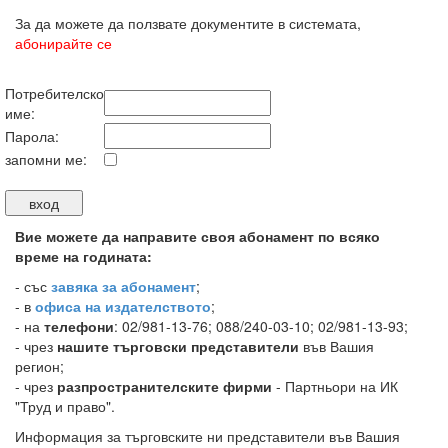
За да можете да ползвате документите в системата,
абонирайте се
Потребителско
име:
Парола:
запомни ме:
Вие можете да направите своя абонамент по всяко
време на годината:
-
със
завяка за абонамент
;
- в
офиса на издателството
;
- на
телефони
: 02/981-13-76; 088/240-03-10; 02/981-13-93;
- чрез
нашите търговски представители
във Вашия
регион;
- чрез
разпространителските фирми
- Партньори на ИК
"Труд и право".
Информация за търговските ни представители във Вашия