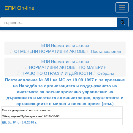
ЕПИ On-line
Toggl
navig
ЕПИ Нормативни актове
ОТМЕНЕНИ НОРМАТИВНИ АКТОВЕ
Постановления
ЕПИ Нормативни актове
НОРМАТИВНИ АКТОВЕ - ПО МАТЕРИЯ
ПРАВО ПО ОТРАСЛИ И ДЕЙНОСТИ
Отбрана
Постановление № 351 на МС от 19.09.1997 г. за приемане
на Наредба за организацията и поддържането на
системата за военновременно управление на
държавната и местната администрация, дружествата и
организациите в мирно и военно време (отм.)
Тип на документа:
нормативен акт
Обнародван/Публикуван на:
2018-08-03
ДВ, бр. 64 от 3.8.2018 г.