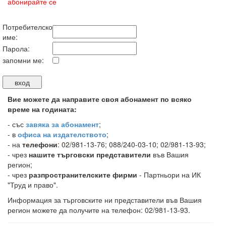
абонирайте се
Потребителско
име:
Парола:
запомни ме:
Вие можете да направите своя абонамент по всяко
време на годината:
-
със
завяка за абонамент
;
- в
офиса на издателството
;
- на
телефони
: 02/981-13-76; 088/240-03-10; 02/981-13-93;
- чрез
нашите търговски представители
във Вашия
регион;
- чрез
разпространителските фирми
- Партньори на ИК
"Труд и право".
Информация за търговските ни представители във Вашия
регион можете да получите на телефон: 02/981-13-93.