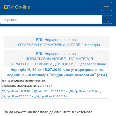
ЕПИ On-line
Toggl
navig
ЕПИ Нормативни актове
ОТМЕНЕНИ НОРМАТИВНИ АКТОВЕ
Наредби
ЕПИ Нормативни актове
НОРМАТИВНИ АКТОВЕ - ПО МАТЕРИЯ
ПРАВО ПО ОТРАСЛИ И ДЕЙНОСТИ
Здравеопазване
Наредба № 30 от 15.07.2010 г. за утвърждаване на
медицинския стандарт "Медицинска онкология" (отм.)
Тип на документа:
нормативен акт
Обнародван/Публикуван на:
2017-11-07
ДВ, бр. 60 от 3.8.2010 г.
,
ДВ, бр. 92 от 23.11.2010 г.
,
ДВ, бр. 32 от 8.4.2014 г.
,
ДВ, бр. 37 от 17.5.2016 г.
,
ДВ, бр. 89 от 7.11.2017 г.
За да можете да ползвате документите в системата,