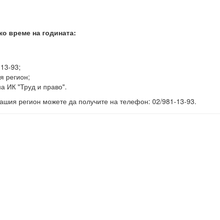
ко време на годината:
-13-93;
я регион;
а ИК "Труд и право".
ашия регион можете да получите на телефон: 02/981-13-93.