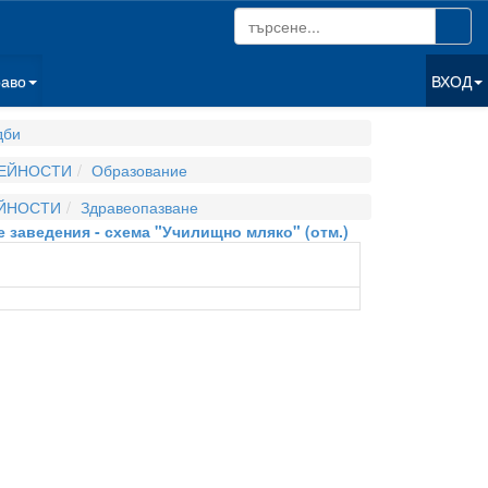
раво
ВХОД
дби
ДЕЙНОСТИ
Образование
ЕЙНОСТИ
Здравеопазване
е заведения - схема "Училищно мляко" (отм.)