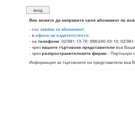
Вие можете да направите своя абонамент по вся
-
със
завяка за абонамент
;
- в
офиса на издателството
;
- на
телефони
: 02/981-13-76; 088/240-03-10; 02/981
- чрез
нашите търговски представители
във Ваши
- чрез
разпространителските фирми
- Партньори н
Информация за търговските ни представители във В