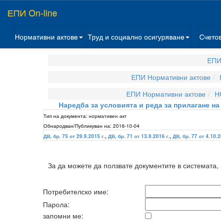
ЕПИ On-line
Нормативни актове
Труд и социално осигуряване
Счето
ЕПИ
ЕПИ Нормативни актове
ЕПИ Нормативни актове
Н
Наредба за условията и реда за прилагане на
Тип на документа:
нормативен акт
Обнародван/Публикуван на:
2016-10-04
ДВ, бр. 75 от 29.9.2015 г.
,
ДВ, бр. 71 от 13.9.2016 г.
,
ДВ, бр. 77 от 4.10.2
За да можете да ползвате документите в системата,
Потребителско име:
Парола:
запомни ме: