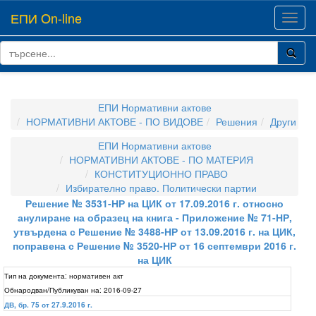
ЕПИ On-line
Toggl
navig
ЕПИ Нормативни актове
НОРМАТИВНИ АКТОВЕ - ПО ВИДОВЕ
Решения
Други
ЕПИ Нормативни актове
НОРМАТИВНИ АКТОВЕ - ПО МАТЕРИЯ
КОНСТИТУЦИОННО ПРАВО
Избирателно право. Политически партии
Решение № 3531-НР на ЦИК от 17.09.2016 г. относно
анулиране на образец на книга - Приложение № 71-НР,
утвърдена с Решение № 3488-НР от 13.09.2016 г. на ЦИК,
поправена с Решение № 3520-НР от 16 септември 2016 г.
на ЦИК
Тип на документа:
нормативен акт
Обнародван/Публикуван на:
2016-09-27
ДВ, бр. 75 от 27.9.2016 г.