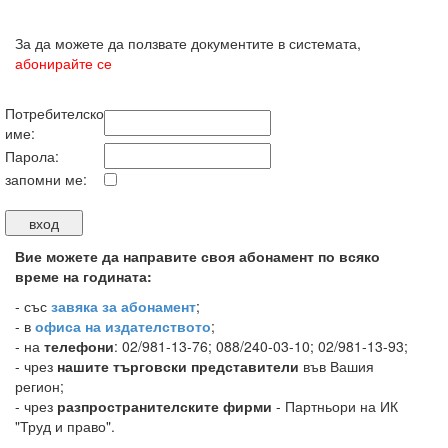
За да можете да ползвате документите в системата,
абонирайте се
Потребителско
име:
Парола:
запомни ме:
Вие можете да направите своя абонамент по всяко
време на годината:
-
със
завяка за абонамент
;
- в
офиса на издателството
;
- на
телефони
: 02/981-13-76; 088/240-03-10; 02/981-13-93;
- чрез
нашите търговски представители
във Вашия
регион;
- чрез
разпространителските фирми
- Партньори на ИК
"Труд и право".