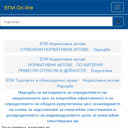
ЕПИ On-line
Toggl
navig
ЕПИ Нормативни актове
ОТМЕНЕНИ НОРМАТИВНИ АКТОВЕ
Наредби
ЕПИ Нормативни актове
НОРМАТИВНИ АКТОВЕ - ПО МАТЕРИЯ
ПРАВО ПО ОТРАСЛИ И ДЕЙНОСТИ
Енергетика
ЕПИ Търговско и облигационно право
Нормативни актове
Наредби
Наредба за методиките за определянето на
националната цел за енергийна ефективност и за
определянето на общата кумулативна цел, въвеждането
на схема за задължения за енергийни спестявания и
разпределянето на индивидуалните цели за енергийни
спестявания ме
Тип на документа:
нормативен акт