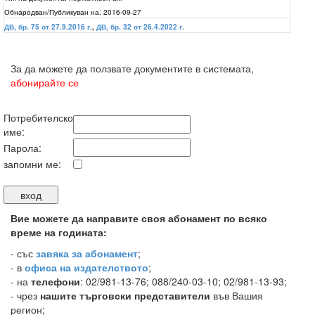
Обнародван/Публикуван на:
2016-09-27
ДВ, бр. 75 от 27.9.2016 г.
,
ДВ, бр. 32 от 26.4.2022 г.
За да можете да ползвате документите в системата,
абонирайте се
Потребителско
име:
Парола:
запомни ме:
Вие можете да направите своя абонамент по всяко
време на годината:
-
със
завяка за абонамент
;
- в
офиса на издателството
;
- на
телефони
: 02/981-13-76; 088/240-03-10; 02/981-13-93;
- чрез
нашите търговски представители
във Вашия
регион;