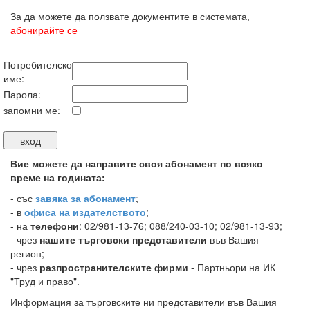
За да можете да ползвате документите в системата,
абонирайте се
Потребителско
име:
Парола:
запомни ме:
Вие можете да направите своя абонамент по всяко
време на годината:
-
със
завяка за абонамент
;
- в
офиса на издателството
;
- на
телефони
: 02/981-13-76; 088/240-03-10; 02/981-13-93;
- чрез
нашите търговски представители
във Вашия
регион;
- чрез
разпространителските фирми
- Партньори на ИК
"Труд и право".
Информация за търговските ни представители във Вашия