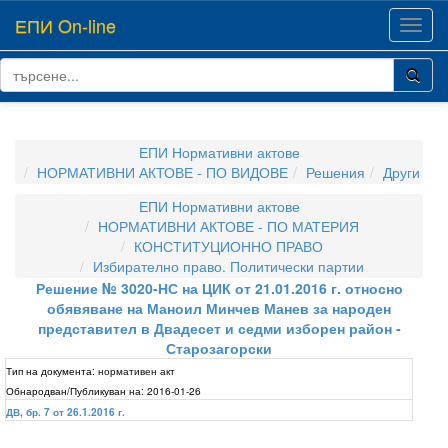
ЕПИ On-line
Toggl
navig
ЕПИ Нормативни актове
НОРМАТИВНИ АКТОВЕ - ПО ВИДОВЕ
Решения
Други
ЕПИ Нормативни актове
НОРМАТИВНИ АКТОВЕ - ПО МАТЕРИЯ
КОНСТИТУЦИОННО ПРАВО
Избирателно право. Политически партии
Решение № 3020-НС на ЦИК от 21.01.2016 г. относно
обявяване на Маноил Минчев Манев за народен
представител в Двадесет и седми изборен район -
Старозагорски
Тип на документа:
нормативен акт
Обнародван/Публикуван на:
2016-01-26
ДВ, бр. 7 от 26.1.2016 г.