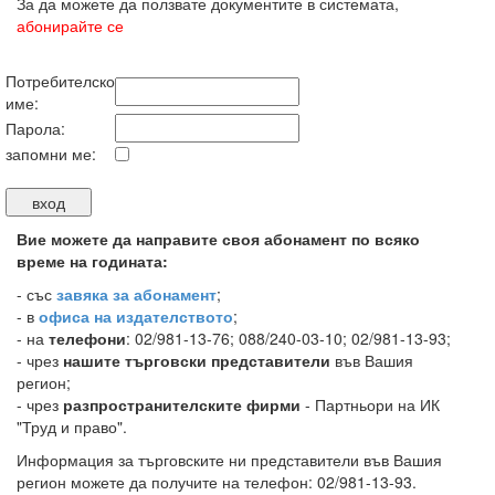
За да можете да ползвате документите в системата,
абонирайте се
Потребителско
име:
Парола:
запомни ме:
Вие можете да направите своя абонамент по всяко
време на годината:
-
със
завяка за абонамент
;
- в
офиса на издателството
;
- на
телефони
: 02/981-13-76; 088/240-03-10; 02/981-13-93;
- чрез
нашите търговски представители
във Вашия
регион;
- чрез
разпространителските фирми
- Партньори на ИК
"Труд и право".
Информация за търговските ни представители във Вашия
регион можете да получите на телефон: 02/981-13-93.