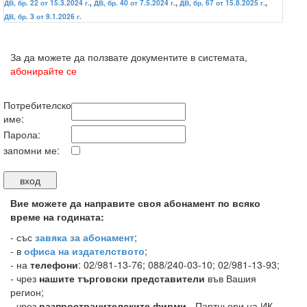
ДВ, бр. 22 от 15.3.2024 г.
,
ДВ, бр. 40 от 7.5.2024 г.
,
ДВ, бр. 67 от 15.8.2025 г.
,
ДВ, бр. 3 от 9.1.2026 г.
За да можете да ползвате документите в системата,
абонирайте се
Потребителско
име:
Парола:
запомни ме:
Вие можете да направите своя абонамент по всяко
време на годината:
-
със
завяка за абонамент
;
- в
офиса на издателството
;
- на
телефони
: 02/981-13-76; 088/240-03-10; 02/981-13-93;
- чрез
нашите търговски представители
във Вашия
регион;
- чрез
разпространителските фирми
- Партньори на ИК