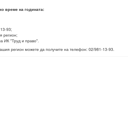
ко време на годината:
-13-93;
я регион;
а ИК "Труд и право".
ашия регион можете да получите на телефон: 02/981-13-93.