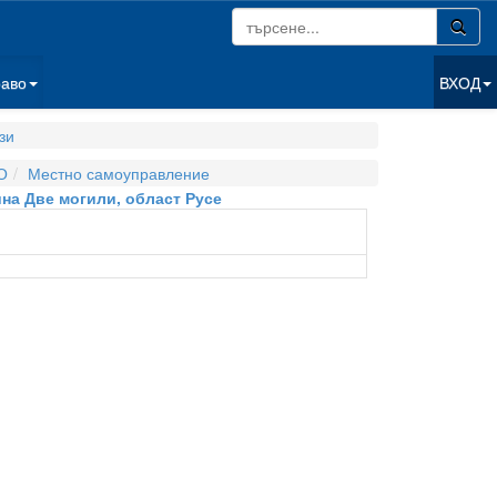
раво
ВХОД
зи
О
Местно самоуправление
щина Две могили, област Русе