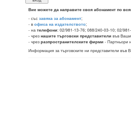
Вие можете да направите своя абонамент по вся
-
със
завяка за абонамент
;
- в
офиса на издателството
;
- на
телефони
: 02/981-13-76; 088/240-03-10; 02/981
- чрез
нашите търговски представители
във Ваши
- чрез
разпространителските фирми
- Партньори н
Информация за търговските ни представители във В