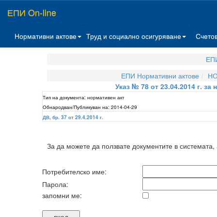
ЕПИ On-line
Нормативни актове
Труд и социално осигуряване
Счето
ЕПИ
ЕПИ Нормативни актове
НО
Указ № 78 от 23.04.2014 г. з
Тип на документа:
нормативен акт
Обнародван/Публикуван на:
2014-04-29
ДВ, бр. 37 от 29.4.2014 г.
За да можете да ползвате документите в системата,
Потребителско име:
Парола:
запомни ме: