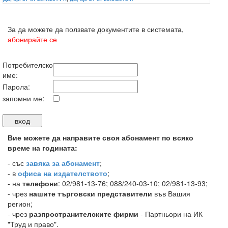
За да можете да ползвате документите в системата,
абонирайте се
Потребителско
име:
Парола:
запомни ме:
Вие можете да направите своя абонамент по всяко
време на годината:
-
със
завяка за абонамент
;
- в
офиса на издателството
;
- на
телефони
: 02/981-13-76; 088/240-03-10; 02/981-13-93;
- чрез
нашите търговски представители
във Вашия
регион;
- чрез
разпространителските фирми
- Партньори на ИК
"Труд и право".