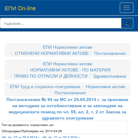
ЕПИ On-line
Toggl
navig
ЕПИ Нормативни актове
ОТМЕНЕНИ НОРМАТИВНИ АКТОВЕ
Постановления
ЕПИ Нормативни актове
НОРМАТИВНИ АКТОВЕ - ПО МАТЕРИЯ
ПРАВО ПО ОТРАСЛИ И ДЕЙНОСТИ
Здравеопазване
ЕПИ Труд и социално осигуряване
Нормативни актове
Постановления
Постановление № 94 на МС от 24.04.2014 г. за приемане
на методики за остойностяване и за заплащане на
медицинската помощ по чл. 55, ал. 2, т. 2 от Закона за
здравното осигуряване
Тип на документа:
нормативен акт
Обнародван/Публикуван на:
2014-04-29
ДВ, бр. 37 от 29.4.2014 г.
,
ДВ, бр. 21 от 20.3.2015 г.