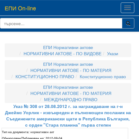
ЕПИ On-line
Toggl
navig
ЕПИ Нормативни актове
НОРМАТИВНИ АКТОВЕ - ПО ВИДОВЕ
Укази
ЕПИ Нормативни актове
НОРМАТИВНИ АКТОВЕ - ПО МАТЕРИЯ
КОНСТИТУЦИОННО ПРАВО
Конституционно право
ЕПИ Нормативни актове
НОРМАТИВНИ АКТОВЕ - ПО МАТЕРИЯ
МЕЖДУНАРОДНО ПРАВО
Указ № 308 от 28.08.2012 г. за награждаване на г-н
Джеймс Уорлик - извънреден и пълномощен посланик на
Съединените американски щати в Република България,
с орден "Стара планина" първа степен
Тип на документа:
нормативен акт
Обнародван/Публикуван на:
2012-09-04