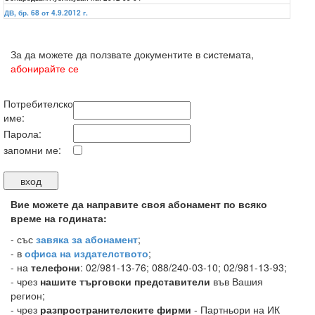
ДВ, бр. 68 от 4.9.2012 г.
За да можете да ползвате документите в системата,
абонирайте се
Потребителско
име:
Парола:
запомни ме:
Вие можете да направите своя абонамент по всяко
време на годината:
-
със
завяка за абонамент
;
- в
офиса на издателството
;
- на
телефони
: 02/981-13-76; 088/240-03-10; 02/981-13-93;
- чрез
нашите търговски представители
във Вашия
регион;
- чрез
разпространителските фирми
- Партньори на ИК