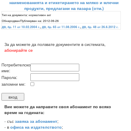
наименованията и етикетирането на мляко и млечни
продукти, предлагани на пазара (отм.)
Тип на документа:
нормативен акт
Обнародван/Публикуван на:
2012-06-26
ДВ, бр. 11 от 10.02.2004 г.
,
ДВ, бр. 65 от 11.08.2006 г.
,
ДВ, бр. 48 от 26.6.2012 г.
За да можете да ползвате документите в системата,
абонирайте се
Потребителско
име:
Парола:
запомни ме:
Вие можете да направите своя абонамент по всяко
време на годината:
-
със
завяка за абонамент
;
- в
офиса на издателството
;