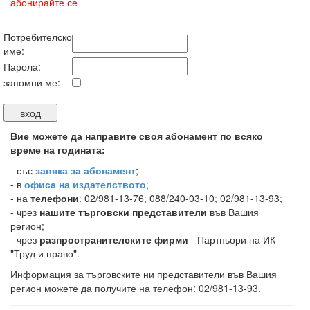
абонирайте се
Потребителско
име:
Парола:
запомни ме:
Вие можете да направите своя абонамент по всяко
време на годината:
-
със
завяка за абонамент
;
- в
офиса на издателството
;
- на
телефони
: 02/981-13-76; 088/240-03-10; 02/981-13-93;
- чрез
нашите търговски представители
във Вашия
регион;
- чрез
разпространителските фирми
- Партньори на ИК
"Труд и право".
Информация за търговските ни представители във Вашия
регион можете да получите на телефон: 02/981-13-93.