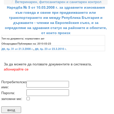
Ветеринарен, фитосанитарен и санитарен контрол
Наредба № 5 от 10.03.2008 г. за здравните изисквания
към говеда и свине при придвижването или
транспортирането им между Република България и
държавите - членки на Европейския съюз, и за
определяне на здравния статус на районите и обектите,
от които произх
Тип на документа:
нормативен акт
Обнародван/Публикуван на:
2010-03-23
ДВ, бр. 31 от 21.3.2008 г.
,
ДВ, бр. 23 от 23.3.2010 г.
За да можете да ползвате документите в системата,
абонирайте се
Потребителско
име:
Парола:
запомни ме: