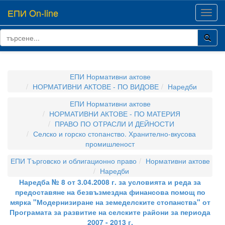
ЕПИ On-line
Toggl
navig
ЕПИ Нормативни актове
НОРМАТИВНИ АКТОВЕ - ПО ВИДОВЕ
Наредби
ЕПИ Нормативни актове
НОРМАТИВНИ АКТОВЕ - ПО МАТЕРИЯ
ПРАВО ПО ОТРАСЛИ И ДЕЙНОСТИ
Селско и горско стопанство. Хранително-вкусова
промишленост
ЕПИ Търговско и облигационно право
Нормативни актове
Наредби
Наредба № 8 от 3.04.2008 г. за условията и реда за
предоставяне на безвъзмездна финансова помощ по
мярка "Модернизиране на земеделските стопанства" от
Програмата за развитие на селските райони за периода
2007 - 2013 г.