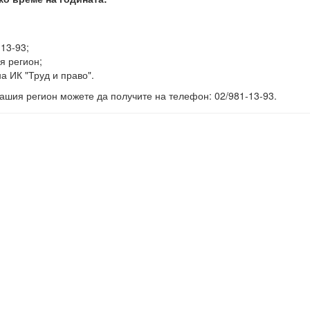
-13-93;
я регион;
а ИК "Труд и право".
ашия регион можете да получите на телефон: 02/981-13-93.