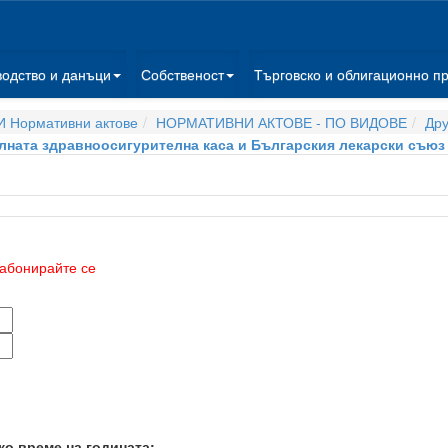
водство и данъци
Собственост
Търговско и облигационно п
 Нормативни актове
НОРМАТИВНИ АКТОВЕ - ПО ВИДОВЕ
Дру
ата здравноосигурителна каса и Българския лекарски съюз и
абонирайте се
ко време на годината: