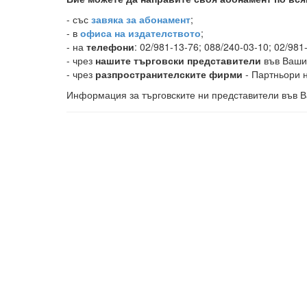
-
със
завяка за абонамент
;
- в
офиса на издателството
;
- на
телефони
: 02/981-13-76; 088/240-03-10; 02/981
- чрез
нашите търговски представители
във Ваши
- чрез
разпространителските фирми
- Партньори н
Информация за търговските ни представители във В