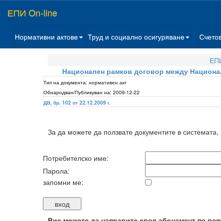
ЕПИ On-line
Нормативни актове
Труд и социално осигуряване
Счето
ЕПИ
Национален рамков договор между Националн
Тип на документа:
нормативен акт
Обнародван/Публикуван на:
2009-12-22
ДВ, бр. 102 от 22.12.2009 г.
За да можете да ползвате документите в системата,
Потребителско име:
Парола:
запомни ме:
Вие можете да направите своя абонамент по вся