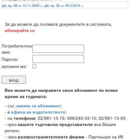
ДВ, бр. 89 от 10.11.2009 г.
,
ДВ, бр. 26 от 29.3.2019 г.
За да можете да ползвате документите в системата,
абонирайте се
Потребителско
име:
Парола:
запомни ме:
Вие можете да направите своя абонамент по всяко
време на годината:
-
със
завяка за абонамент
;
- в
офиса на издателството
;
- на
телефони
: 02/981-13-76; 088/240-03-10; 02/981-13-93;
- чрез
нашите търговски представители
във Вашия
регион;
- чрез
разпространителските фирми
- Партньори на ИК