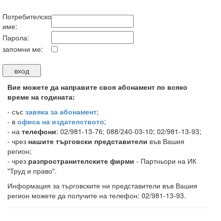
Потребителско
име:
Парола:
запомни ме:
Вие можете да направите своя абонамент по всяко
време на годината:
-
със
завяка за абонамент
;
- в
офиса на издателството
;
- на
телефони
: 02/981-13-76; 088/240-03-10; 02/981-13-93;
- чрез
нашите търговски представители
във Вашия
регион;
- чрез
разпространителските фирми
- Партньори на ИК
"Труд и право".
Информация за търговските ни представители във Вашия
регион можете да получите на телефон: 02/981-13-93.