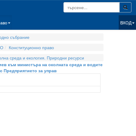
раво
ВХОД
одно събрание
ВО
Конституционно право
олна среда и екология. Природни ресурси
сиев към министъра на околната среда и водите
с Предприятието за управ