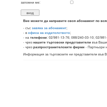
запомни ме:
Вие можете да направите своя абонамент по вся
-
със
завяка за абонамент
;
- в
офиса на издателството
;
- на
телефони
: 02/981-13-76; 088/240-03-10; 02/981
- чрез
нашите търговски представители
във Ваши
- чрез
разпространителските фирми
- Партньори н
Информация за търговските ни представители във В