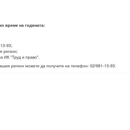
ко време на годината:
-13-93;
я регион;
а ИК "Труд и право".
ашия регион можете да получите на телефон: 02/981-13-93.