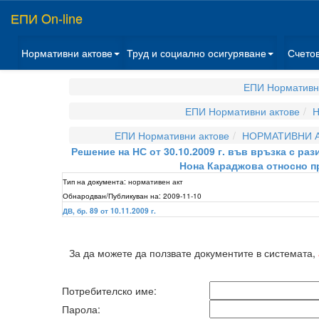
ЕПИ On-line
Нормативни актове
Труд и социално осигуряване
Счето
ЕПИ Нормативн
ЕПИ Нормативни актове
Н
ЕПИ Нормативни актове
НОРМАТИВНИ А
Решение на НС от 30.10.2009 г. във връзка с р
Нона Караджова относно п
Тип на документа:
нормативен акт
Обнародван/Публикуван на:
2009-11-10
ДВ, бр. 89 от 10.11.2009 г.
За да можете да ползвате документите в системата,
Потребителско име:
Парола: