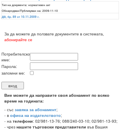
Тип на документа:
нормативен акт
Обнародван/Публикуван на:
2009-11-10
ДВ, бр. 89 от 10.11.2009 г.
За да можете да ползвате документите в системата,
абонирайте се
Потребителско
име:
Парола:
запомни ме:
Вие можете да направите своя абонамент по всяко
време на годината:
-
със
завяка за абонамент
;
- в
офиса на издателството
;
- на
телефони
: 02/981-13-76; 088/240-03-10; 02/981-13-93;
- чрез
нашите търговски представители
във Вашия