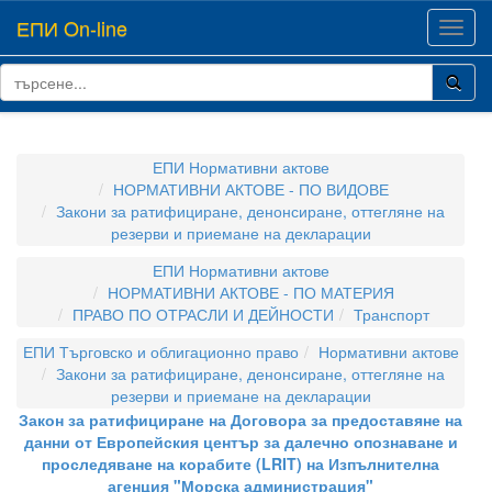
ЕПИ On-line
Toggl
navig
ЕПИ Нормативни актове
НОРМАТИВНИ АКТОВЕ - ПО ВИДОВЕ
Закони за ратифициране, денонсиране, оттегляне на
резерви и приемане на декларации
ЕПИ Нормативни актове
НОРМАТИВНИ АКТОВЕ - ПО МАТЕРИЯ
ПРАВО ПО ОТРАСЛИ И ДЕЙНОСТИ
Транспорт
ЕПИ Търговско и облигационно право
Нормативни актове
Закони за ратифициране, денонсиране, оттегляне на
резерви и приемане на декларации
Закон за ратифициране на Договора за предоставяне на
данни от Европейския център за далечно опознаване и
проследяване на корабите (LRIT) на Изпълнителна
агенция "Морска администрация"