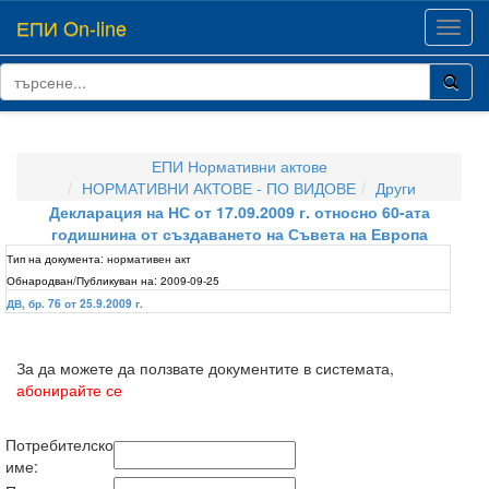
ЕПИ On-line
Toggl
navig
ЕПИ Нормативни актове
НОРМАТИВНИ АКТОВЕ - ПО ВИДОВЕ
Други
Декларация на НС от 17.09.2009 г. относно 60-ата
годишнина от създаването на Съвета на Европа
Тип на документа:
нормативен акт
Обнародван/Публикуван на:
2009-09-25
ДВ, бр. 76 от 25.9.2009 г.
За да можете да ползвате документите в системата,
абонирайте се
Потребителско
име: