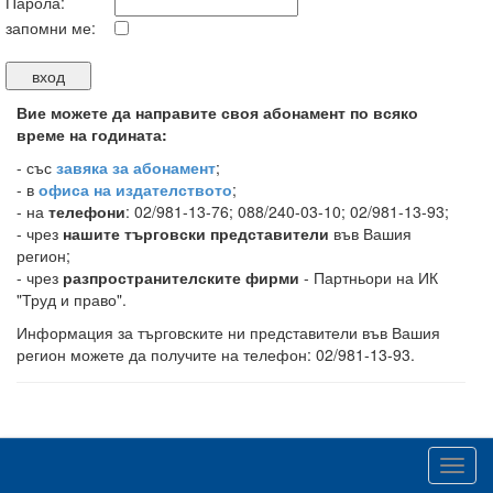
Парола:
запомни ме:
Вие можете да направите своя абонамент по всяко
време на годината:
-
със
завяка за абонамент
;
- в
офиса на издателството
;
- на
телефони
: 02/981-13-76; 088/240-03-10; 02/981-13-93;
- чрез
нашите търговски представители
във Вашия
регион;
- чрез
разпространителските фирми
- Партньори на ИК
"Труд и право".
Информация за търговските ни представители във Вашия
регион можете да получите на телефон: 02/981-13-93.
Toggl
navig