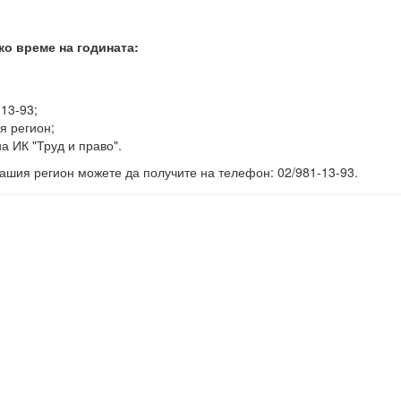
ко време на годината:
-13-93;
я регион;
а ИК "Труд и право".
ашия регион можете да получите на телефон: 02/981-13-93.