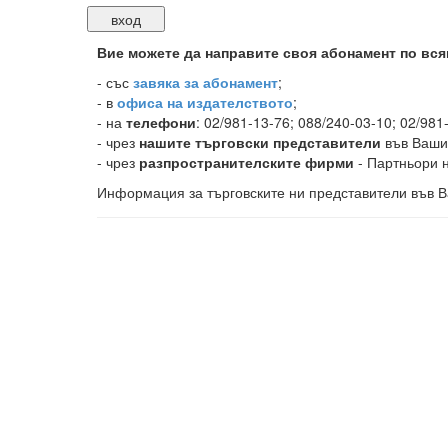
Вие можете да направите своя абонамент по вся
-
със
завяка за абонамент
;
- в
офиса на издателството
;
- на
телефони
: 02/981-13-76; 088/240-03-10; 02/981
- чрез
нашите търговски представители
във Ваши
- чрез
разпространителските фирми
- Партньори н
Информация за търговските ни представители във В