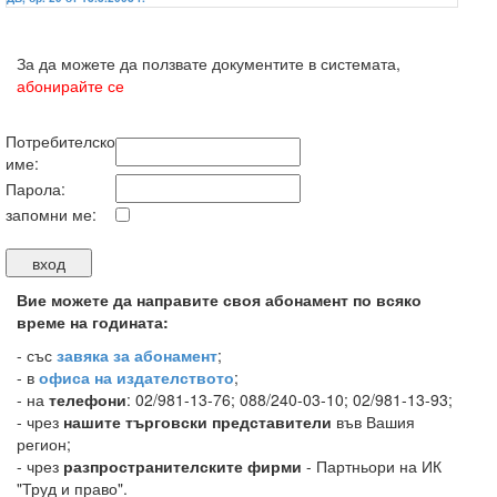
За да можете да ползвате документите в системата,
абонирайте се
Потребителско
име:
Парола:
запомни ме:
Вие можете да направите своя абонамент по всяко
време на годината:
-
със
завяка за абонамент
;
- в
офиса на издателството
;
- на
телефони
: 02/981-13-76; 088/240-03-10; 02/981-13-93;
- чрез
нашите търговски представители
във Вашия
регион;
- чрез
разпространителските фирми
- Партньори на ИК
"Труд и право".