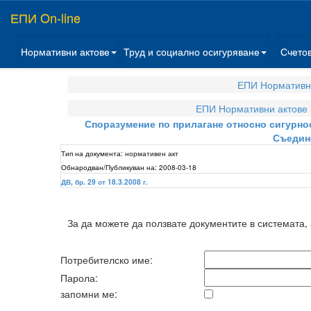
ЕПИ On-line
Нормативни актове
Труд и социално осигуряване
Счето
ЕПИ Нормативн
ЕПИ Нормативни актове
Споразумение по прилагане относно сигурно
Съедине
Тип на документа:
нормативен акт
Обнародван/Публикуван на:
2008-03-18
ДВ, бр. 29 от 18.3.2008 г.
За да можете да ползвате документите в системата,
Потребителско име:
Парола:
запомни ме: