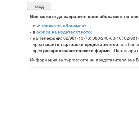
Вие можете да направите своя абонамент по вся
-
със
завяка за абонамент
;
- в
офиса на издателството
;
- на
телефони
: 02/981-13-76; 088/240-03-10; 02/981
- чрез
нашите търговски представители
във Ваши
- чрез
разпространителските фирми
- Партньори н
Информация за търговските ни представители във В