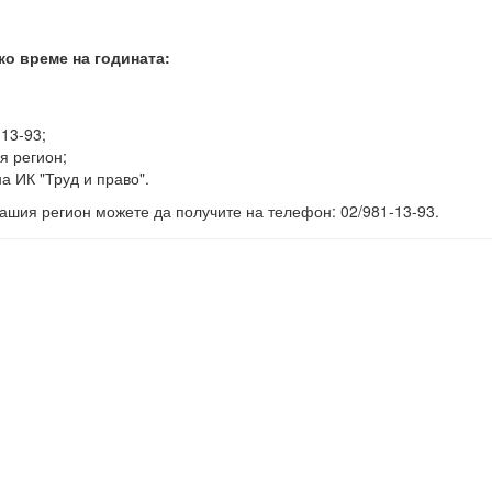
ко време на годината:
-13-93;
я регион;
а ИК "Труд и право".
ашия регион можете да получите на телефон: 02/981-13-93.