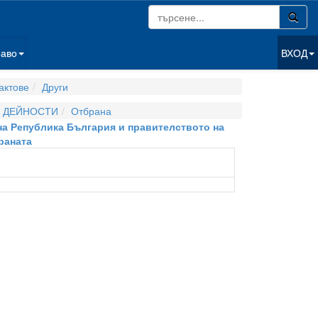
раво
ВХОД
актове
Други
И ДЕЙНОСТИ
Отбрана
на Република България и правителството на
раната