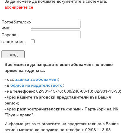
За да можете да ползвате документите в системата,
абонирайте се
Потребителско
име:
Парола:
запомни ме:
Вие можете да направите своя абонамент по всяко
време на годината:
-
със
завяка за абонамент
;
- в
офиса на издателството
;
- на
телефони
: 02/981-13-76; 088/240-03-10; 02/981-13-93;
- чрез
нашите търговски представители
във Вашия
регион;
- чрез
разпространителските фирми
- Партньори на ИК
"Труд и право".
Информация за търговските ни представители във Вашия
регион можете да получите на телефон: 02/981-13-93.