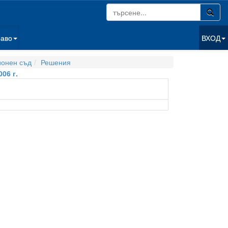
раво
ВХОД
ионен съд
Решения
06 г.