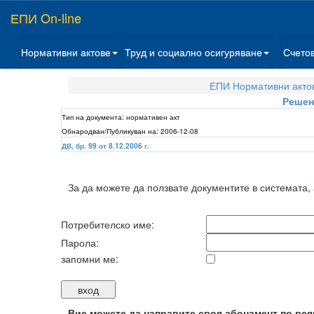
ЕПИ On-line
Нормативни актове
Труд и социално осигуряване
Счето
ЕПИ Нормативни акто
Решени
Тип на документа:
нормативен акт
Обнародван/Публикуван на:
2006-12-08
ДВ, бр. 99 от 8.12.2006 г.
За да можете да ползвате документите в системата,
Потребителско име:
Парола:
запомни ме:
Вие можете да направите своя абонамент по вся