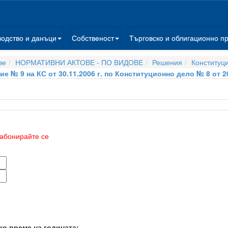
водство и данъци
Собственост
Търговско и облигационно п
ве
НОРМАТИВНИ АКТОВЕ - ПО ВИДОВЕ
Решения
Конституц
е № 9 на КС от 30.11.2006 г. по Конституционно дело № 8 от 20
абонирайте се
ко време на годината: