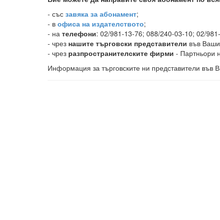
-
със
завяка за абонамент
;
- в
офиса на издателството
;
- на
телефони
: 02/981-13-76; 088/240-03-10; 02/981
- чрез
нашите търговски представители
във Ваши
- чрез
разпространителските фирми
- Партньори н
Информация за търговските ни представители във В