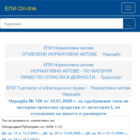
ЕПИ On-line
Toggl
navig
ЕПИ Нормативни актове
ОТМЕНЕНИ НОРМАТИВНИ АКТОВЕ
Наредби
ЕПИ Нормативни актове
НОРМАТИВНИ АКТОВЕ - ПО МАТЕРИЯ
ПРАВО ПО ОТРАСЛИ И ДЕЙНОСТИ
Транспорт
ЕПИ Търговско и облигационно право
Нормативни актове
Наредби
Наредба № 126 от 10.01.2005 г. за одобряване типа на
моторни превозни средства от категория L по
отношение на масите и размерите
Тип на документа:
нормативен акт
Обнародван/Публикуван на:
2006-11-21
ДВ, бр. 15 от 15.2.2005 г.
,
ДВ, бр. 39 от 12.05.2006 г.
,
ДВ, бр. 94 от 21.11.2006 г.
,
ДВ, бр. 24 от 16.3.2018 г.