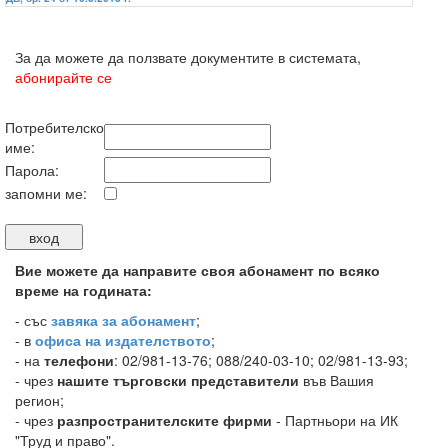
За да можете да ползвате документите в системата,
абонирайте се
Потребителско
име:
Парола:
запомни ме:
Вие можете да направите своя абонамент по всяко
време на годината:
-
със
завяка за абонамент
;
- в
офиса на издателството
;
- на
телефони
: 02/981-13-76; 088/240-03-10; 02/981-13-93;
- чрез
нашите търговски представители
във Вашия
регион;
- чрез
разпространителските фирми
- Партньори на ИК
"Труд и право".