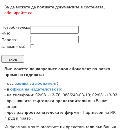
За да можете да ползвате документите в системата,
абонирайте се
Потребителско
име:
Парола:
запомни ме:
Вие можете да направите своя абонамент по всяко
време на годината:
-
със
завяка за абонамент
;
- в
офиса на издателството
;
- на
телефони
: 02/981-13-76; 088/240-03-10; 02/981-13-93;
- чрез
нашите търговски представители
във Вашия
регион;
- чрез
разпространителските фирми
- Партньори на ИК
"Труд и право".
Информация за търговските ни представители във Вашия