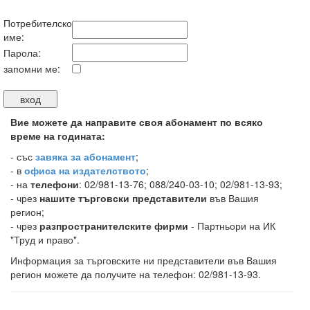
Потребителско
име:
Парола:
запомни ме:
Вие можете да направите своя абонамент по всяко
време на годината:
-
със
завяка за абонамент
;
- в
офиса на издателството
;
- на
телефони
: 02/981-13-76; 088/240-03-10; 02/981-13-93;
- чрез
нашите търговски представители
във Вашия
регион;
- чрез
разпространителските фирми
- Партньори на ИК
"Труд и право".
Информация за търговските ни представители във Вашия
регион можете да получите на телефон: 02/981-13-93.