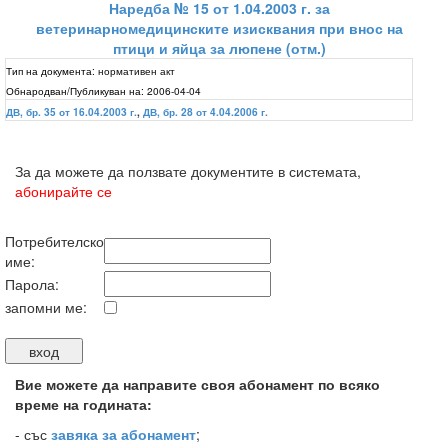
Наредба № 15 от 1.04.2003 г. за
ветеринарномедицинските изисквания при внос на
птици и яйца за люпене (отм.)
Тип на документа:
нормативен акт
Обнародван/Публикуван на:
2006-04-04
ДВ, бр. 35 от 16.04.2003 г.
,
ДВ, бр. 28 от 4.04.2006 г.
За да можете да ползвате документите в системата,
абонирайте се
Потребителско
име:
Парола:
запомни ме:
Вие можете да направите своя абонамент по всяко
време на годината:
-
със
завяка за абонамент
;