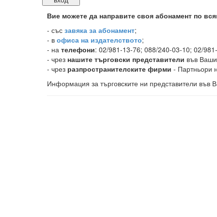
Вие можете да направите своя абонамент по вся
-
със
завяка за абонамент
;
- в
офиса на издателството
;
- на
телефони
: 02/981-13-76; 088/240-03-10; 02/981
- чрез
нашите търговски представители
във Ваши
- чрез
разпространителските фирми
- Партньори н
Информация за търговските ни представители във В