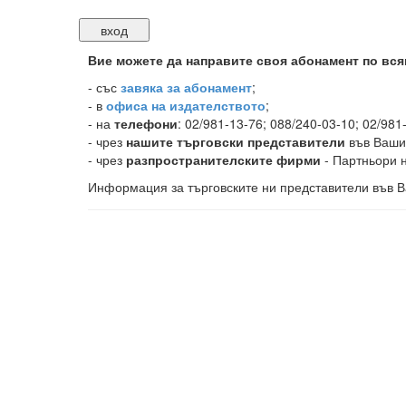
Вие можете да направите своя абонамент по вся
-
със
завяка за абонамент
;
- в
офиса на издателството
;
- на
телефони
: 02/981-13-76; 088/240-03-10; 02/981
- чрез
нашите търговски представители
във Ваши
- чрез
разпространителските фирми
- Партньори н
Информация за търговските ни представители във В