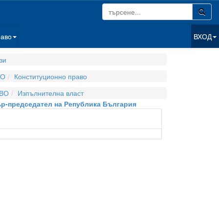
раво
ВХОД
зи
ВО
Конституционно право
ВО
Изпълнителна власт
тър-председател на Република България