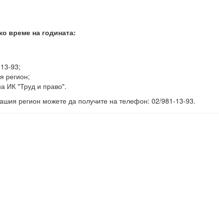
ко време на годината:
-13-93;
я регион;
а ИК "Труд и право".
ашия регион можете да получите на телефон: 02/981-13-93.