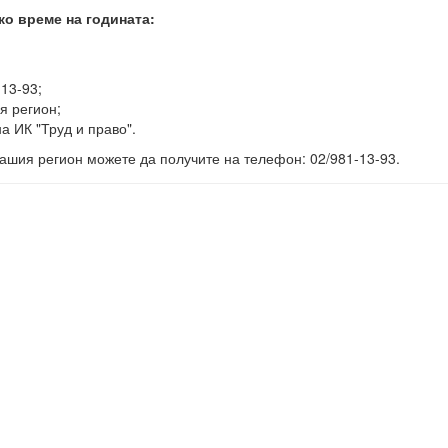
ко време на годината:
-13-93;
я регион;
а ИК "Труд и право".
ашия регион можете да получите на телефон: 02/981-13-93.