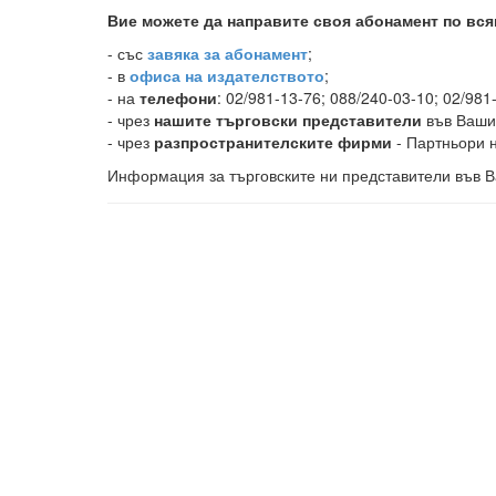
Вие можете да направите своя абонамент по вся
-
със
завяка за абонамент
;
- в
офиса на издателството
;
- на
телефони
: 02/981-13-76; 088/240-03-10; 02/981
- чрез
нашите търговски представители
във Ваши
- чрез
разпространителските фирми
- Партньори н
Информация за търговските ни представители във В