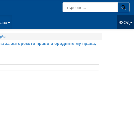
раво
ВХОД
дби
на за авторското право и сродните му права,