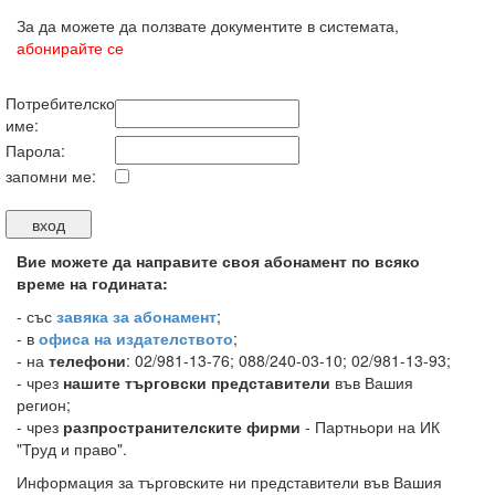
За да можете да ползвате документите в системата,
абонирайте се
Потребителско
име:
Парола:
запомни ме:
Вие можете да направите своя абонамент по всяко
време на годината:
-
със
завяка за абонамент
;
- в
офиса на издателството
;
- на
телефони
: 02/981-13-76; 088/240-03-10; 02/981-13-93;
- чрез
нашите търговски представители
във Вашия
регион;
- чрез
разпространителските фирми
- Партньори на ИК
"Труд и право".
Информация за търговските ни представители във Вашия