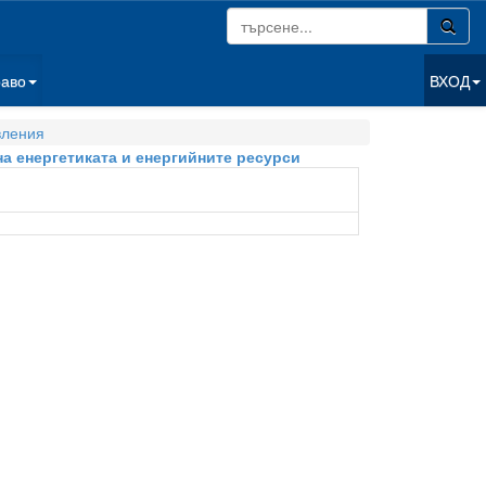
раво
ВХОД
вления
на енергетиката и енергийните ресурси