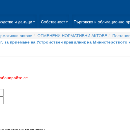
водство и данъци
Собственост
Търговско и облигационно п
рмативни актове
ОТМЕНЕНИ НОРМАТИВНИ АКТОВЕ
Постано
 г. за приемане на Устройствен правилник на Министерството 
абонирайте се
ко време на годината: