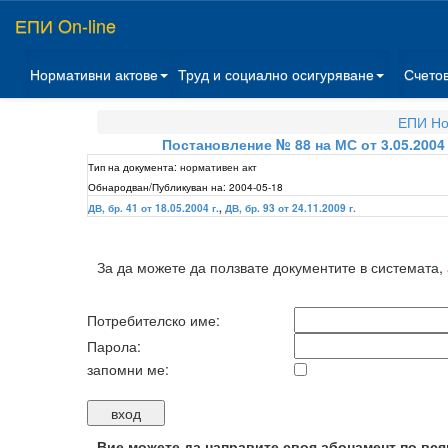
ЕПИ On-line
Нормативни актове
Труд и социално осигуряване
Счето
ЕПИ Но
Постановление № 88 на МС от 3.05.2004
Тип на документа:
нормативен акт
Обнародван/Публикуван на:
2004-05-18
ДВ, бр. 41 от 18.05.2004 г.
,
ДВ, бр. 93 от 24.11.2009 г.
За да можете да ползвате документите в системата,
Потребителско име:
Парола:
запомни ме:
Вие можете да направите своя абонамент по вся