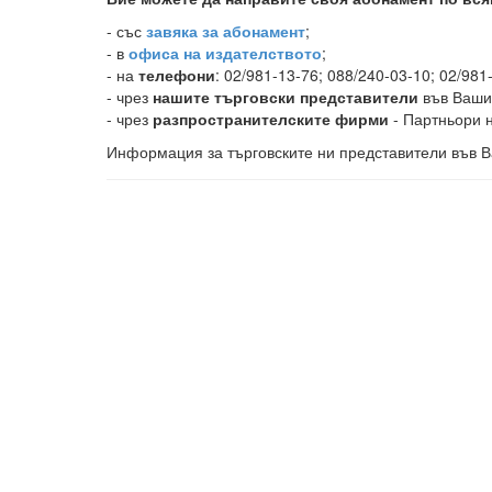
-
със
завяка за абонамент
;
- в
офиса на издателството
;
- на
телефони
: 02/981-13-76; 088/240-03-10; 02/981
- чрез
нашите търговски представители
във Ваши
- чрез
разпространителските фирми
- Партньори н
Информация за търговските ни представители във В