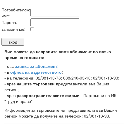
Потребителско
име:
Парола:
запомни ме:
Вие можете да направите своя абонамент по всяко
време на годината:
-
със
завяка за абонамент
;
- в
офиса на издателството
;
- на
телефони
: 02/981-13-76; 088/240-03-10; 02/981-13-93;
- чрез
нашите търговски представители
във Вашия
регион;
- чрез
разпространителските фирми
- Партньори на ИК
"Труд и право".
Информация за търговските ни представители във Вашия
регион можете да получите на телефон: 02/981-13-93.