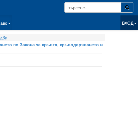
раво
ВХОД
дби
ването по Закона за кръвта, кръводаряването и