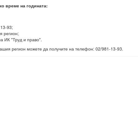
ко време на годината:
-13-93;
я регион;
а ИК "Труд и право".
ашия регион можете да получите на телефон: 02/981-13-93.