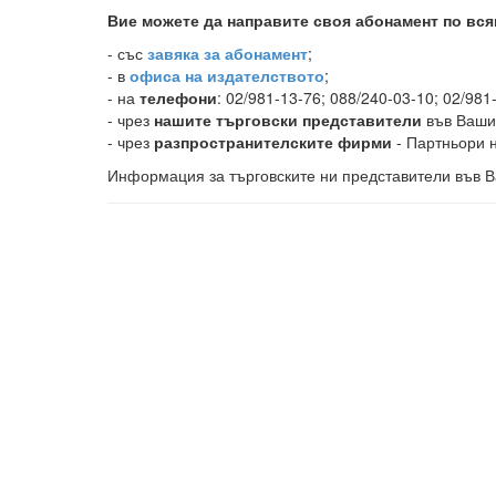
Вие можете да направите своя абонамент по вся
-
със
завяка за абонамент
;
- в
офиса на издателството
;
- на
телефони
: 02/981-13-76; 088/240-03-10; 02/981
- чрез
нашите търговски представители
във Ваши
- чрез
разпространителските фирми
- Партньори н
Информация за търговските ни представители във В