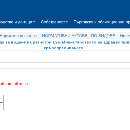
водство и данъци
Собственост
Търговско и облигационно п
Нормативни актове
НОРМАТИВНИ АКТОВЕ - ПО ВИДОВЕ
Наре
реда за водене на регистри към Министерството на здравеопаз
кръвопреливането
абонирайте се