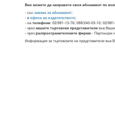
Вие можете да направите своя абонамент по вся
-
със
завяка за абонамент
;
- в
офиса на издателството
;
- на
телефони
: 02/981-13-76; 088/240-03-10; 02/981
- чрез
нашите търговски представители
във Ваши
- чрез
разпространителските фирми
- Партньори н
Информация за търговските ни представители във В