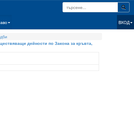
раво
ВХОД
дби
ъществяващи дейности по Закона за кръвта,