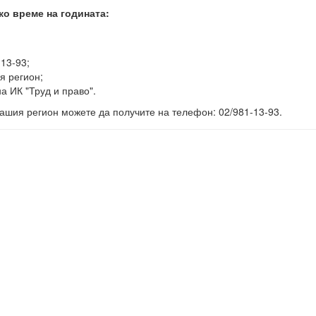
ко време на годината:
-13-93;
я регион;
а ИК "Труд и право".
ашия регион можете да получите на телефон: 02/981-13-93.