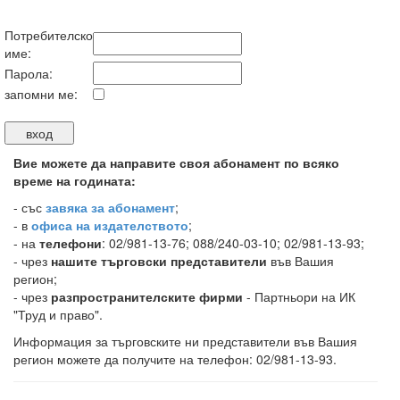
Потребителско
име:
Парола:
запомни ме:
Вие можете да направите своя абонамент по всяко
време на годината:
-
със
завяка за абонамент
;
- в
офиса на издателството
;
- на
телефони
: 02/981-13-76; 088/240-03-10; 02/981-13-93;
- чрез
нашите търговски представители
във Вашия
регион;
- чрез
разпространителските фирми
- Партньори на ИК
"Труд и право".
Информация за търговските ни представители във Вашия
регион можете да получите на телефон: 02/981-13-93.