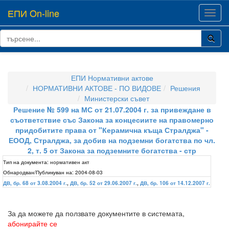
ЕПИ On-line
Toggl
navig
ЕПИ Нормативни актове
НОРМАТИВНИ АКТОВЕ - ПО ВИДОВЕ
Решения
Министерски съвет
Решение № 599 на МС от 21.07.2004 г. за привеждане в
съответствие със Закона за концесиите на правомерно
придобитите права от "Керамична къща Стралджа" -
ЕООД, Стралджа, за добив на подземни богатства по чл.
2, т. 5 от Закона за подземните богатства - стр
Тип на документа:
нормативен акт
Обнародван/Публикуван на:
2004-08-03
ДВ, бр. 68 от 3.08.2004 г.
,
ДВ, бр. 52 от 29.06.2007 г.
,
ДВ, бр. 106 от 14.12.2007 г.
За да можете да ползвате документите в системата,
абонирайте се