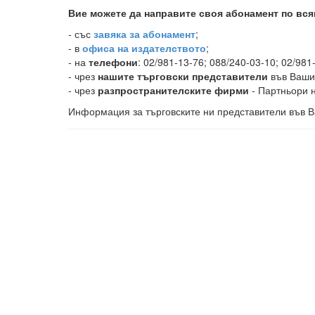
Вие можете да направите своя абонамент по вся
-
със
завяка за абонамент
;
- в
офиса на издателството
;
- на
телефони
: 02/981-13-76; 088/240-03-10; 02/981
- чрез
нашите търговски представители
във Ваши
- чрез
разпространителските фирми
- Партньори н
Информация за търговските ни представители във В