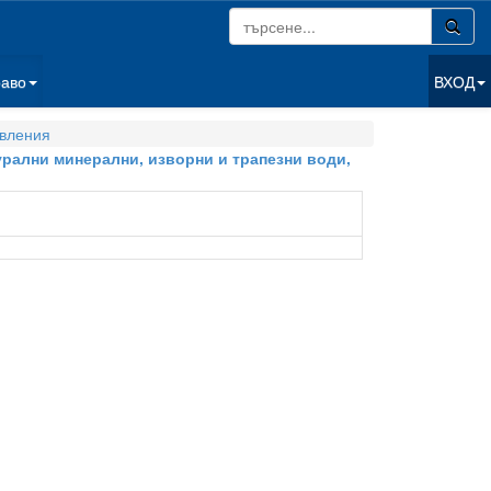
раво
ВХОД
вления
урални минерални, изворни и трапезни води,