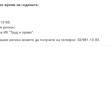
ко време на годината:
-13-93;
я регион;
а ИК "Труд и право".
ашия регион можете да получите на телефон: 02/981-13-93.