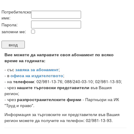
Потребителско
име:
Парола:
запомни ме:
Вие можете да направите своя абонамент по всяко
време на годината:
-
със
завяка за абонамент
;
- в
офиса на издателството
;
- на
телефони
: 02/981-13-76; 088/240-03-10; 02/981-13-93;
- чрез
нашите търговски представители
във Вашия
регион;
- чрез
разпространителските фирми
- Партньори на ИК
"Труд и право".
Информация за търговските ни представители във Вашия
регион можете да получите на телефон: 02/981-13-93.