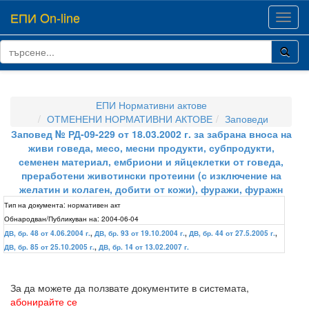
ЕПИ On-line
Toggl
navig
ЕПИ Нормативни актове
ОТМЕНЕНИ НОРМАТИВНИ АКТОВЕ
Заповеди
Заповед № РД-09-229 от 18.03.2002 г. за забрана вноса на
живи говеда, месо, месни продукти, субпродукти,
семенен материал, ембриони и яйцеклетки от говеда,
преработени животински протеини (с изключение на
желатин и колаген, добити от кожи), фуражи, фуражн
Тип на документа:
нормативен акт
Обнародван/Публикуван на:
2004-06-04
ДВ, бр. 48 от 4.06.2004 г.
,
ДВ, бр. 93 от 19.10.2004 г.
,
ДВ, бр. 44 от 27.5.2005 г.
,
ДВ, бр. 85 от 25.10.2005 г.
,
ДВ, бр. 14 от 13.02.2007 г.
За да можете да ползвате документите в системата,
абонирайте се