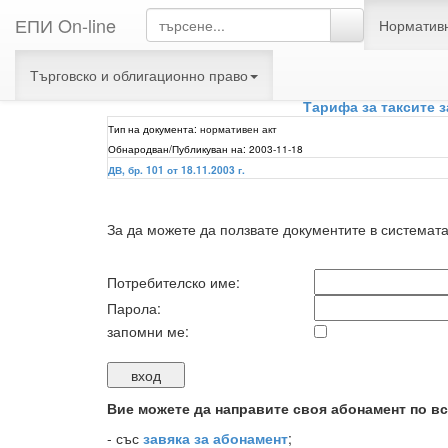
ЕПИ On-line
Нормативн
Търговско и облигационно право
ЕП
Тарифа за таксите 
Тип на документа:
нормативен акт
Обнародван/Публикуван на:
2003-11-18
ДВ, бр. 101 от 18.11.2003 г.
За да можете да ползвате документите в системат
Потребителско име:
Парола:
запомни ме:
Вие можете да направите своя абонамент по вс
-
със
завяка за абонамент
;