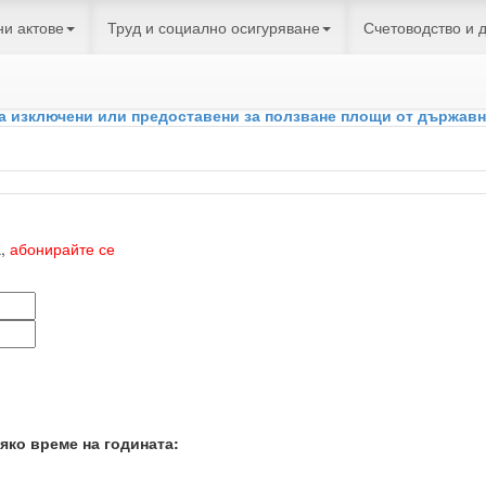
и актове
Труд и социално осигуряване
Счетоводство и 
И Нормативни актове
ОТМЕНЕНИ НОРМАТИВНИ АКТОВЕ
Тар
за изключени или предоставени за ползване площи от държавн
а,
абонирайте се
яко време на годината: