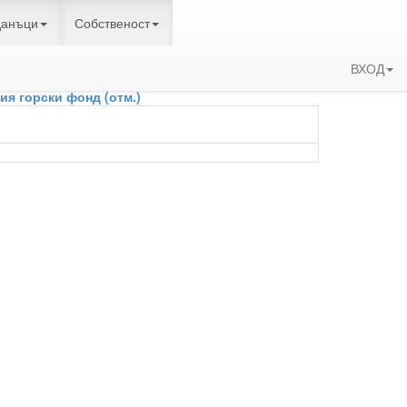
данъци
Собственост
ВХОД
ифи
ия горски фонд (отм.)