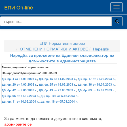
ЕПИ On-line
Toggl
navig
ЕПИ Нормативни актове
ОТМЕНЕНИ НОРМАТИВНИ АКТОВЕ
Наредби
Наредба за прилагане на Единния класификатор на
длъжностите в администрацията
Тип на документа:
нормативен акт
Обнародван/Публикуван на:
2003-05-09
ДВ, бр. 4 от 14.01.2003 г.
,
ДВ, бр. 15 от 14.02.2003 г.
,
ДВ, бр. 17 от 21.02.2003 г.
,
ДВ, бр. 20 от 4.03.2003 г.
,
ДВ, бр. 25 от 18.03.2003 г.
,
ДВ, бр. 36 от 18.04.2003 г.
,
ДВ, бр. 42 от 9.05.2003 г.
,
ДВ, бр. 49 от 27.05.2003 г.
,
ДВ, бр. 63 от 15.07.2003 г.
,
ДВ, бр. 96 от 31.10.2003 г.
,
ДВ, бр. 106 от 5.12.2003 г.
,
ДВ, бр. 11 от 10.02.2004 г.
,
ДВ, бр. 18 от 05.03.2004 г.
За да можете да ползвате документите в системата,
абонирайте се