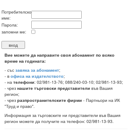
Потребителско
име:
Парола:
запомни ме:
Вие можете да направите своя абонамент по всяко
време на годината:
-
със
завяка за абонамент
;
- в
офиса на издателството
;
- на
телефони
: 02/981-13-76; 088/240-03-10; 02/981-13-93;
- чрез
нашите търговски представители
във Вашия
регион;
- чрез
разпространителските фирми
- Партньори на ИК
"Труд и право".
Информация за търговските ни представители във Вашия
регион можете да получите на телефон: 02/981-13-93.