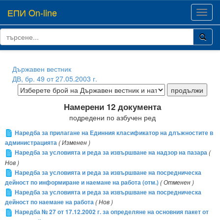
ЕПИ On-line
Toggl
navig
Държавен вестник
ДВ, бр. 49 от 27.05.2003 г.
Намерени 12 документа
подредени по азбучен ред
Наредба за прилагане на Единния класификатор на длъжностите в
администрацията
( Изменен )
Наредба за условията и реда за извършване на надзор на пазара
(
Нов )
Наредба за условията и реда за извършване на посредническа
дейност по информиране и наемане на работа (отм.)
( Отменен )
Наредба за условията и реда за извършване на посредническа
дейност по наемане на работа
( Нов )
Наредба № 27 от 17.12.2002 г. за определяне на основния пакет от