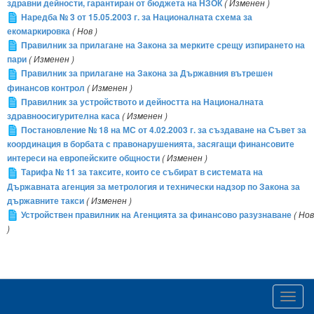
здравни дейности, гарантиран от бюджета на НЗОК
( Изменен )
Наредба № 3 от 15.05.2003 г. за Националната схема за
екомаркировка
( Нов )
Правилник за прилагане на Закона за мерките срещу изпирането на
пари
( Изменен )
Правилник за прилагане на Закона за Държавния вътрешен
финансов контрол
( Изменен )
Правилник за устройството и дейността на Националната
здравноосигурителна каса
( Изменен )
Постановление № 18 на МС от 4.02.2003 г. за създаване на Съвет за
координация в борбата с правонарушенията, засягащи финансовите
интереси на европейските общности
( Изменен )
Тарифа № 11 за таксите, които се събират в системата на
Държавната агенция за метрология и технически надзор по Закона за
държавните такси
( Изменен )
Устройствен правилник на Агенцията за финансово разузнаване
( Нов
)
Toggl
navig