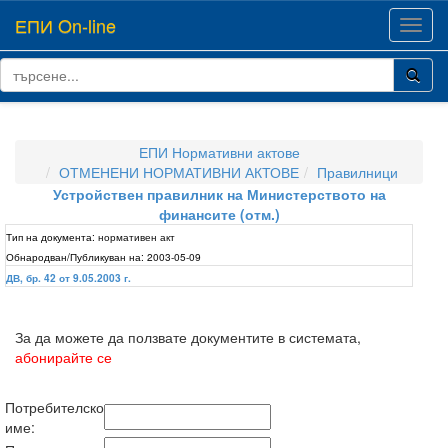
ЕПИ On-line
Toggl
navig
ЕПИ Нормативни актове
ОТМЕНЕНИ НОРМАТИВНИ АКТОВЕ
Правилници
Устройствен правилник на Министерството на
финансите (отм.)
Тип на документа:
нормативен акт
Обнародван/Публикуван на:
2003-05-09
ДВ, бр. 42 от 9.05.2003 г.
За да можете да ползвате документите в системата,
абонирайте се
Потребителско
име: