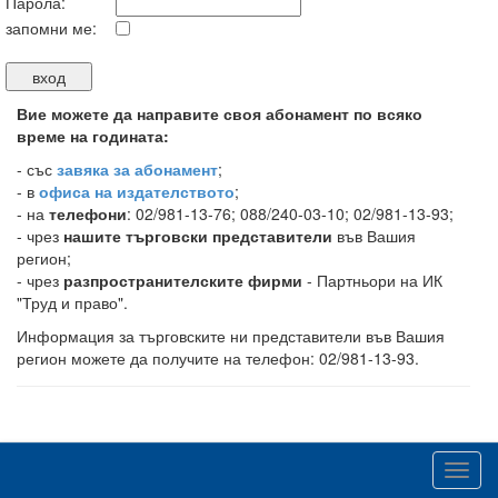
Парола:
запомни ме:
Вие можете да направите своя абонамент по всяко
време на годината:
-
със
завяка за абонамент
;
- в
офиса на издателството
;
- на
телефони
: 02/981-13-76; 088/240-03-10; 02/981-13-93;
- чрез
нашите търговски представители
във Вашия
регион;
- чрез
разпространителските фирми
- Партньори на ИК
"Труд и право".
Информация за търговските ни представители във Вашия
регион можете да получите на телефон: 02/981-13-93.
Toggl
navig