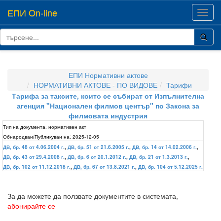
ЕПИ On-line
Toggl
navig
ЕПИ Нормативни актове
НОРМАТИВНИ АКТОВЕ - ПО ВИДОВЕ
Тарифи
Тарифа за таксите, които се събират от Изпълнителна
агенция "Национален филмов център" по Закона за
филмовата индустрия
Тип на документа:
нормативен акт
Обнародван/Публикуван на:
2025-12-05
ДВ, бр. 48 от 4.06.2004 г.
,
ДВ, бр. 51 от 21.6.2005 г.
,
ДВ, бр. 14 от 14.02.2006 г.
,
ДВ, бр. 43 от 29.4.2008 г.
,
ДВ, бр. 6 от 20.1.2012 г.
,
ДВ, бр. 21 от 1.3.2013 г.
,
ДВ, бр. 102 от 11.12.2018 г.
,
ДВ, бр. 67 от 13.8.2021 г.
,
ДВ, бр. 104 от 5.12.2025 г.
За да можете да ползвате документите в системата,
абонирайте се