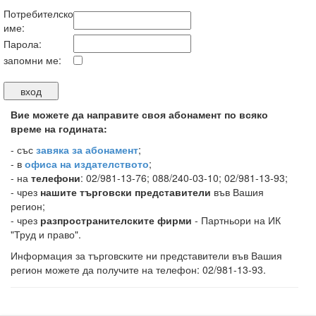
Потребителско
име:
Парола:
запомни ме:
Вие можете да направите своя абонамент по всяко
време на годината:
-
със
завяка за абонамент
;
- в
офиса на издателството
;
- на
телефони
: 02/981-13-76; 088/240-03-10; 02/981-13-93;
- чрез
нашите търговски представители
във Вашия
регион;
- чрез
разпространителските фирми
- Партньори на ИК
"Труд и право".
Информация за търговските ни представители във Вашия
регион можете да получите на телефон: 02/981-13-93.