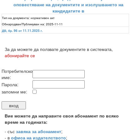
оповестяване на документите и изслушването на
кандидатите в
Тип на документа:
нормативен акт
Обнародван/Публикуван на:
2025-11-11
ДВ, бр. 96 от 11.11.2025 г.
За да можете да ползвате документите в системата,
абонирайте се
Потребителско
име:
Парола:
запомни ме:
Вие можете да направите своя абонамент по всяко
време на годината:
-
със
завяка за абонамент
;
- в
офиса на издателството
;