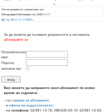
г.
Тип на документа:
нормативен акт
Обнародван/Публикуван на:
2025-11-11
ДВ, бр. 96 от 11.11.2025 г.
За да можете да ползвате документите в системата,
абонирайте се
Потребителско
име:
Парола:
запомни ме:
Вие можете да направите своя абонамент по всяко
време на годината:
-
със
завяка за абонамент
;
- в
офиса на издателството
;
- на
телефони
: 02/981-13-76; 088/240-03-10; 02/981-13-93;